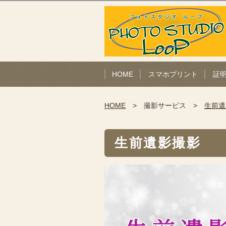
HOME
スマホプリント
証
HOME
撮影サービス
生前遺
生前遺影撮影